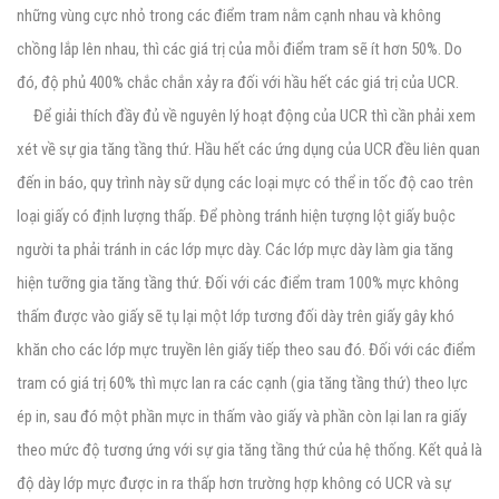
những vùng cực nhỏ trong các điểm tram nằm cạnh nhau và không
chồng lắp lên nhau, thì các giá trị của mỗi điểm tram sẽ ít hơn 50%. Do
đó, độ phủ 400% chắc chắn xảy ra đối với hầu hết các giá trị của UCR.
Để giải thích đầy đủ về nguyên lý hoạt động của UCR thì cần phải xem
xét về sự gia tăng tầng thứ. Hầu hết các ứng dụng của UCR đều liên quan
đến in báo, quy trình này sữ dụng các loại mực có thể in tốc độ cao trên
loại giấy có định lượng thấp. Để phòng tránh hiện tượng lột giấy buộc
người ta phải tránh in các lớp mực dày. Các lớp mực dày làm gia tăng
hiện tưỡng gia tăng tầng thứ. Đối với các điểm tram 100% mực không
thấm được vào giấy sẽ tụ lại một lớp tương đối dày trên giấy gây khó
khăn cho các lớp mực truyền lên giấy tiếp theo sau đó. Đối với các điểm
tram có giá trị 60% thì mực lan ra các cạnh (gia tăng tầng thứ) theo lực
ép in, sau đó một phần mực in thấm vào giấy và phần còn lại lan ra giấy
theo mức độ tương ứng với sự gia tăng tầng thứ của hệ thống. Kết quả là
độ dày lớp mực được in ra thấp hơn trường hợp không có UCR và sự