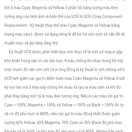
bởi 3 màu Cyan, Magenta và Yellow ở phần tối bằng lượng màu Đen
tương ứng của hình ảnh và biến thể của UCR là GCR (Gray Component
Replacement - Kỹ thuật thay thế màu Cyan, Magenta và Yellow bằng
lượng màu xám) -được sử dụng riêng lẻ để bù trừ cho một số vấn đề về
truyền mực và gia tăng tầng thứ
Kỹ thuật UCR được phát triển dựa trên thực tế là một số máy in gặp
khó khăn trong việc in các lớp mực 4 màu chồng lên nhau trong khi lớp
mực trước đó vẫn còn ướt (vì in ống đồng là kỹ thuật in ướt chồng ướt).
UCR làm giảm các giá trị điểm tram màu Cyan, Magenta và Yellow ở bất
kỳ nơi nào mà 3 màu này chồng lên nhau và tạo ra màu xám và khi đó
phải thay bằng một tỷ lệ màu đen tương ứng. Nếu in các màu với giá trị :
Cyan = 100%, Magenta = 100% và Yellow = 100% và Black = 100% thì ta
sẽ có độ phủ mực là 400%. nếu các giá trị màu đồng nhất được giảm
xuống 60% Yellow, 60% Magenta, 70% Cyan và 70% Black độ phủ mực
khi này sẽ là 260% và nhỏ hơn độ phủ mực cũ là 400%. Những bãn tách