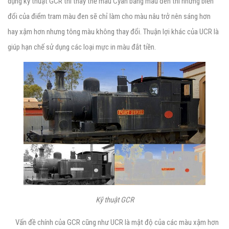
dụng kỹ thuật GCR thì thay thế màu Cyan bằng màu đen thì những biến
đổi của điểm tram màu đen sẽ chỉ làm cho màu nâu trở nên sáng hơn
hay xậm hơn nhưng tông màu không thay đổi. Thuận lợi khác của UCR là
giúp hạn chế sử dụng các loại mực in màu đắt tiền.
Kỹ thuật GCR
Vấn đề chính của GCR cũng như UCR là mật độ của các màu xậm hơn