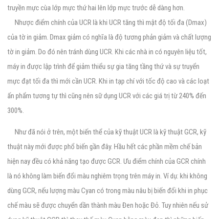
truyền mực cùa lớp mực thứ hai lên lớp mực trước dễ dàng hơn.
Nhược điểm chính của UCR là khi UCR tăng thì mật độ tối đa (Dmax)
của tờ in giảm. Dmax giảm có nghĩa là độ tương phản giảm và chất lượng
tờ in giảm. Do đó nên tránh dùng UCR. Khi các nhà in có nguyên liệu tốt,
máy in được lập trình để giảm thiểu sự gia tăng tầng thứ và sự truyển
mực đạt tối đa thì mới cần UCR. Khi in tạp chí với tốc độ cao và các loạt
ấn phẩm tương tự thì cũng nên sữ dụng UCR với các giá trị từ 240% đến
300%.
Như đã nói ở trên, một biến thể của kỹ thuật UCR là kỹ thuật GCR, kỹ
thuật này mới được phổ biến gần đây. Hầu hết các phần mềm chế bản
hiện nay đều có khả năng tạo được GCR. Ưu điểm chính của GCR chính
là nó không làm biến đổi màu nghiêm trọng trên máy in. Ví dụ: khi không
dùng GCR, nếu lượng màu Cyan có trong màu nâu bị biến đổi khi in phục
chế màu sẽ được chuyển dần thành màu Đen hoặc Đỏ. Tuy nhiên nếu sử