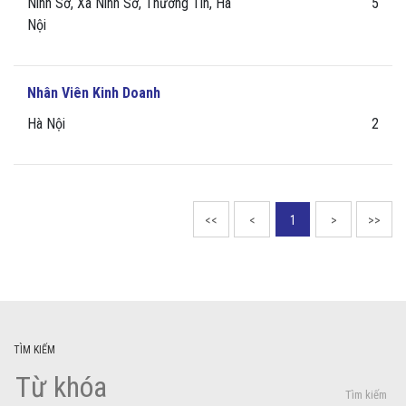
Ninh Sở, Xã Ninh Sở, Thường Tín, Hà
5
Nội
Nhân Viên Kinh Doanh
Hà Nội
2
<<
<
1
>
>>
TÌM KIẾM
Tìm kiếm